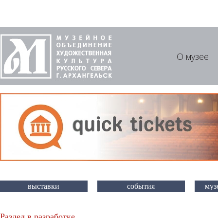
О музее
выставки
события
муз
Раздел в разработке