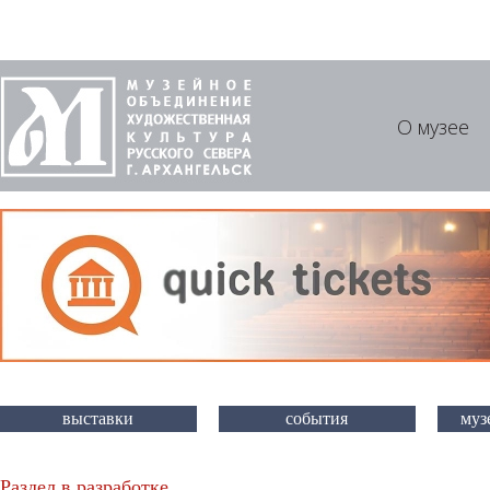
О музее
выставки
события
муз
Раздел в разработке