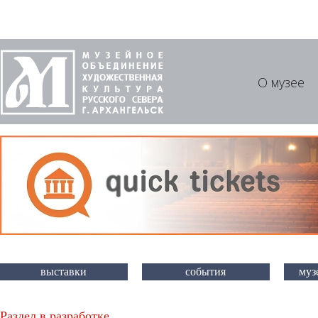
О музее
выставки
события
муз
Раздел в разработке