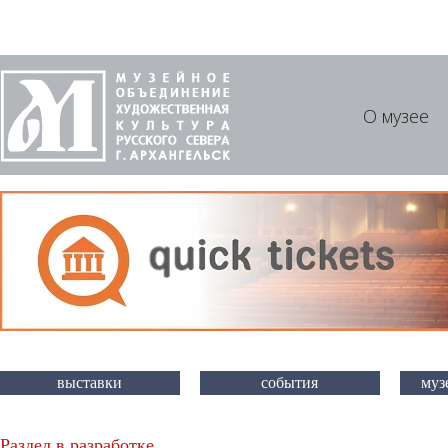
О музее
выставки
события
муз
Раздел в разработке