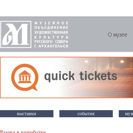
О музее
выставки
события
муз
Раздел в разработке