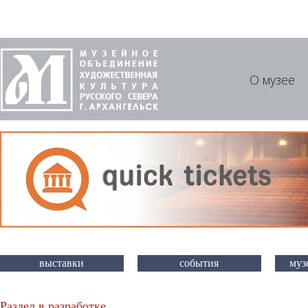
О музее
выставки
события
муз
Раздел в разработке