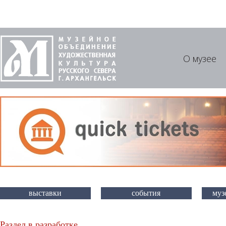
О музее
выставки
события
муз
Раздел в разработке