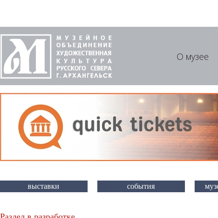
О музее
выставки
события
муз
Раздел в разработке