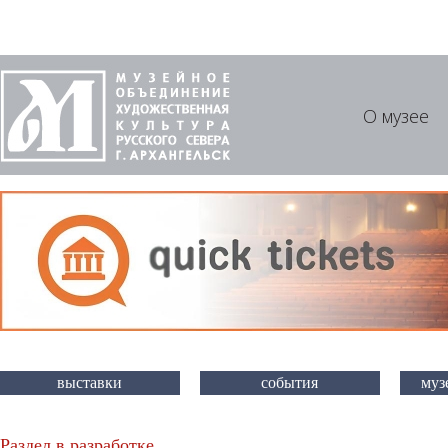
О музее
выставки
события
муз
Раздел в разработке