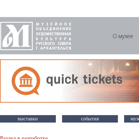
О музее
выставки
события
муз
Раздел в разработке