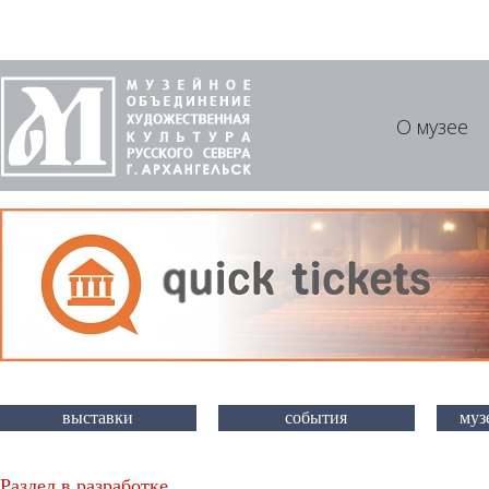
О музее
выставки
события
муз
Раздел в разработке