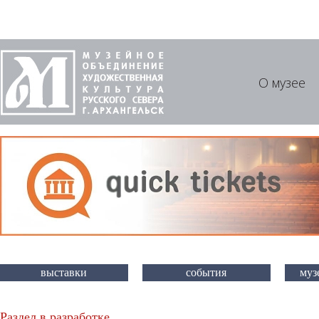
О музее
выставки
события
муз
Раздел в разработке