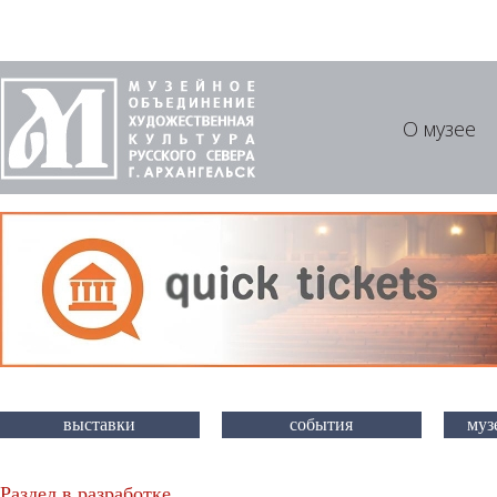
О музее
выставки
события
муз
Раздел в разработке