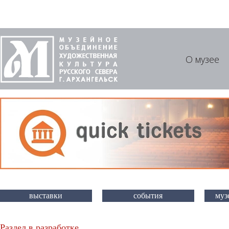
О музее
выставки
события
муз
Раздел в разработке