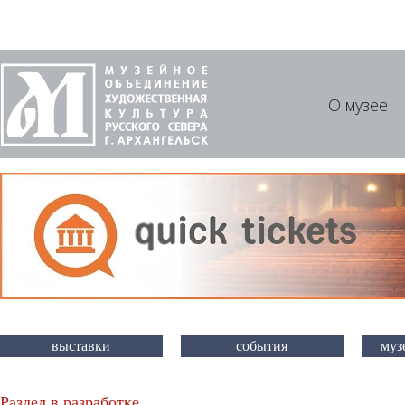
О музее
выставки
события
муз
Раздел в разработке