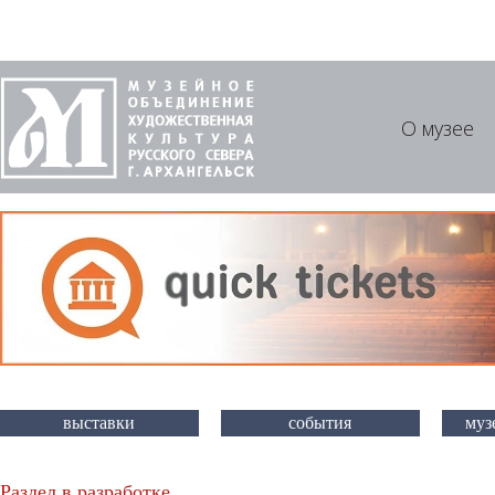
О музее
выставки
события
муз
Раздел в разработке