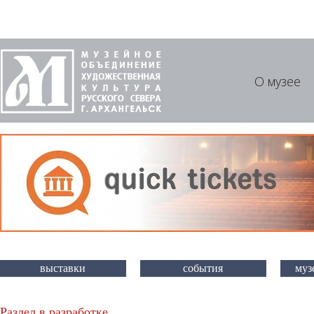
О музее
выставки
события
муз
Раздел в разработке