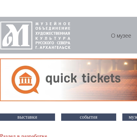
О музее
выставки
события
муз
Раздел в разработке