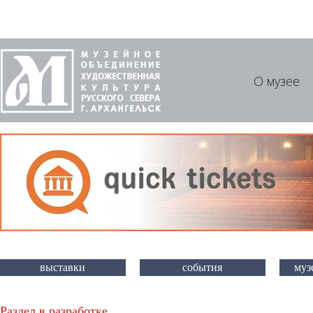
О музее
выставки
события
муз
Раздел в разработке