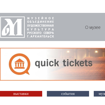
О музее
выставки
события
муз