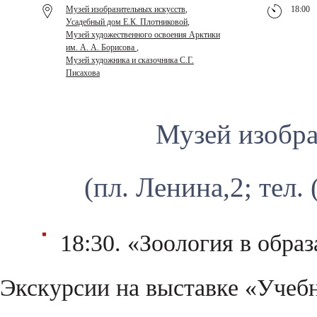
Музей изобразительных искусств
,
18:00
Усадебный дом Е.К. Плотниковой
,
Музей художественного освоения Арктики
им. А. А. Борисова
,
Музей художника и сказочника С.Г.
Писахова
Музей изобра
(пл. Ленина,2; тел.
18:30. «Зоология в обра
Экскурсии на выставке «Учеб