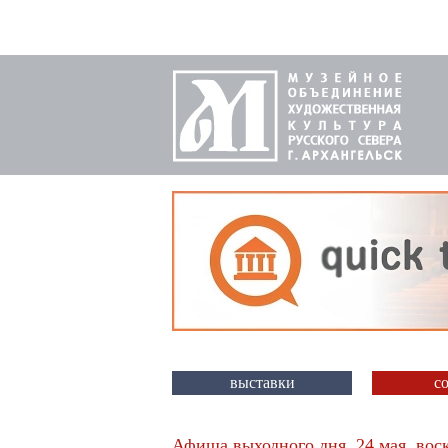
выставки
с
Афиша выходного дня. 24 мая, вос