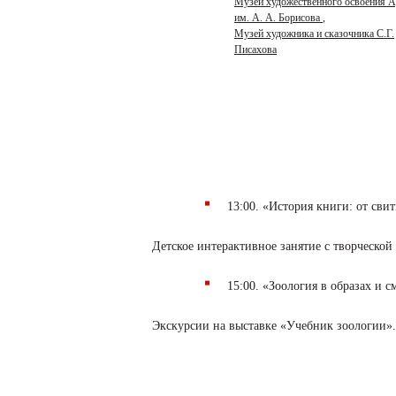
Музей художественного освоения 
им. А. А. Борисова
,
Музей художника и сказочника С.Г.
Писахова
13:00. «История книги: от свит
Детское интерактивное занятие с творческо
15:00. «Зоология в образах и с
Экскурсии на выставке «Учебник зоологии».