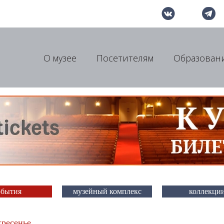
О музее
Посетителям
Образован
обытия
музейный комплекс
коллекци
кресенье