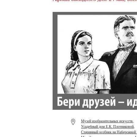
Музей изобразительных искусств
,
Усадебный дом Е.К. Плотниковой
,
Старинный особняк на Набережной